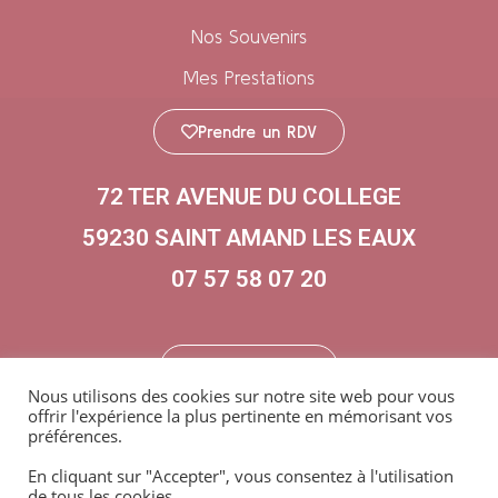
Nos Souvenirs
Mes Prestations
Prendre un RDV
72 TER AVENUE DU COLLEGE
59230 SAINT AMAND LES EAUX
07 57 58 07 20
Me contacter
Nous utilisons des cookies sur notre site web pour vous
offrir l'expérience la plus pertinente en mémorisant vos
Certifiée par L’Ecole Du Bien-Naître Sonia KRIEF
préférences.
Marine Bien-Naître © 2021
En cliquant sur "Accepter", vous consentez à l'utilisation
de tous les cookies.