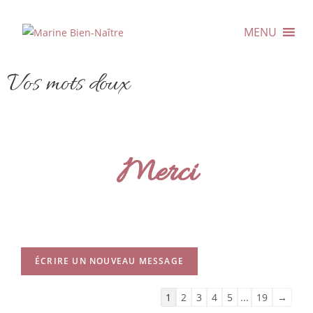
MENU
Vos mots doux
Merci
1
2
3
4
5
...
19
→