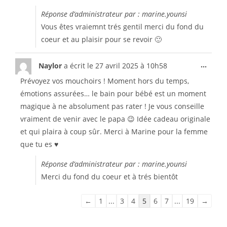
Réponse d’administrateur par : marine.younsi
Vous êtes vraiemnt trés gentil merci du fond du
coeur et au plaisir pour se revoir 🙂
...
Naylor
a écrit le
27 avril 2025
à
10h58
Prévoyez vos mouchoirs ! Moment hors du temps,
émotions assurées… le bain pour bébé est un moment
magique à ne absolument pas rater ! Je vous conseille
vraiment de venir avec le papa 😉 Idée cadeau originale
et qui plaira à coup sûr. Merci à Marine pour la femme
que tu es ♥️
Réponse d’administrateur par : marine.younsi
Merci du fond du coeur et à trés bientôt
←
1
...
3
4
5
6
7
...
19
→