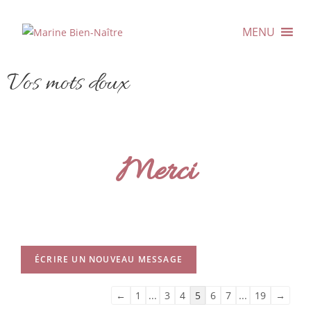
MENU
Vos mots doux
Merci
←
1
...
3
4
5
6
7
...
19
→