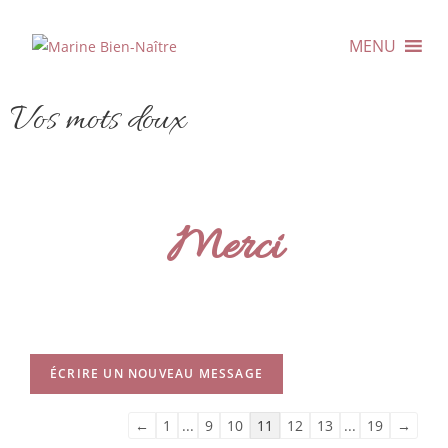
MENU
Vos mots doux
Merci
←
1
...
9
10
11
12
13
...
19
→